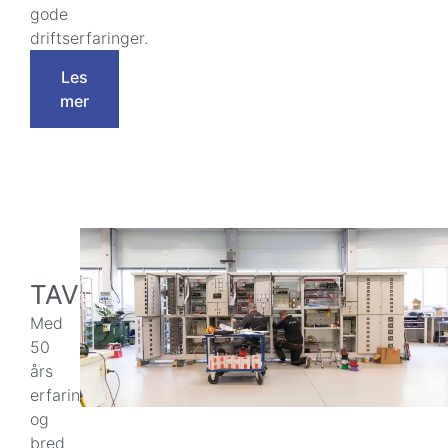
gode
driftserfaringer.
Les
mer
TAVLEPRODUKSJON
Med
50
års
erfaring
og
bred