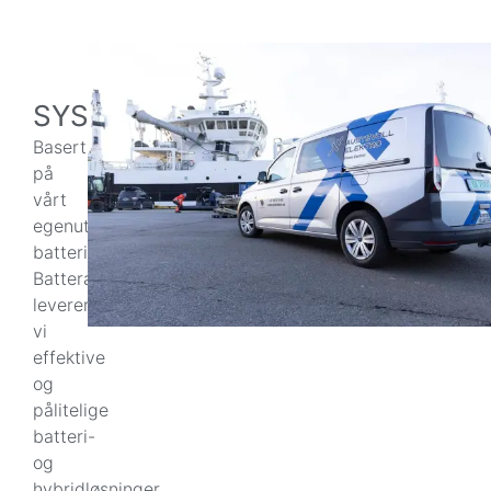
SYSTEMLØSNINGER
Basert
på
vårt
egenutviklede
batterisystem,
Batterator,
leverer
vi
effektive
og
pålitelige
batteri-
og
hybridløsninger