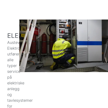
ELEKTROSERVICE
Austevoll
Elektro
utfører
alle
typer
service
på
elektriske
anlegg
og
tavlesystemer
for