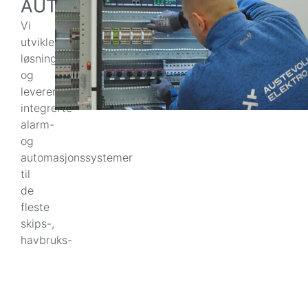
AUTOMASJON
Vi
utvikler
løsninger
og
leverer
integrerte
alarm-
og
automasjonssystemer
til
de
fleste
skips-,
havbruks-
og
industriformål.
Les