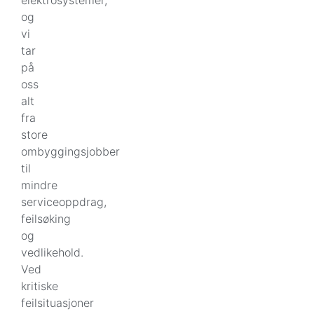
elektrosystemer,
og
vi
tar
på
oss
alt
fra
store
ombyggingsjobber
til
mindre
serviceoppdrag,
feilsøking
og
vedlikehold.
Ved
kritiske
feilsituasjoner