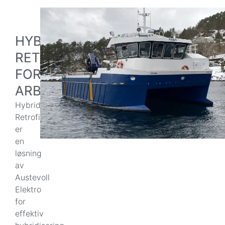
HYBRID
RETROFIT
FOR
ARBEIDSBÅTER
Hybrid
Retrofit
er
en
løsning
av
Austevoll
Elektro
for
effektiv