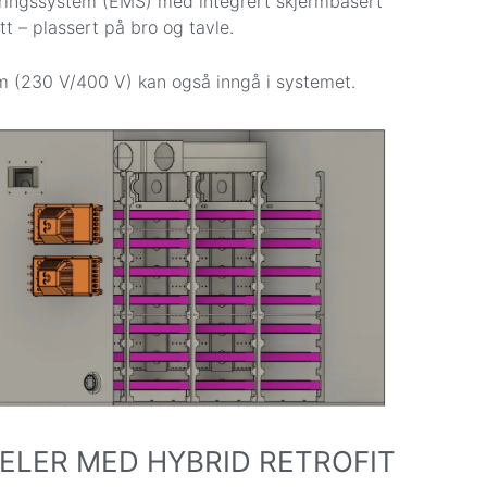
ringssystem (EMS) med integrert skjermbasert
tt – plassert på bro og tavle.
 (230 V/400 V) kan også inngå i systemet.
ELER MED HYBRID RETROFIT