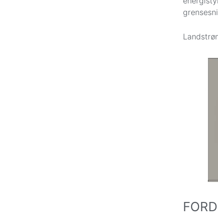
energisty
grensesni
Landstrøm
FORD