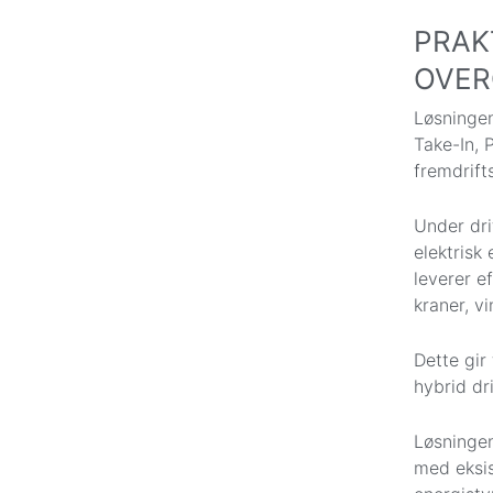
PRAK
OVE
Løsninge
Take-In, 
fremdrifts
Under dri
elektrisk
leverer ef
kraner, v
Dette gir 
hybrid dri
Løsningen
med eksi