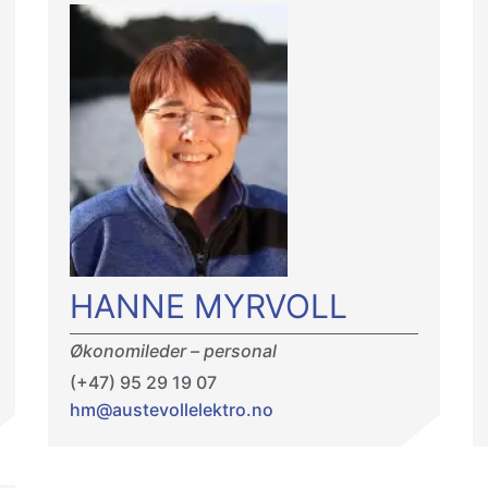
HANNE MYRVOLL
Økonomileder – personal
(+47) 95 29 19 07
hm@austevollelektro.no