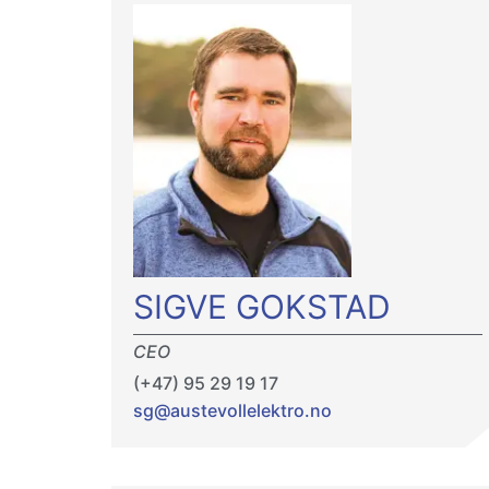
SIGVE GOKSTAD
CEO
(+47) 95 29 19 17
sg@austevollelektro.no