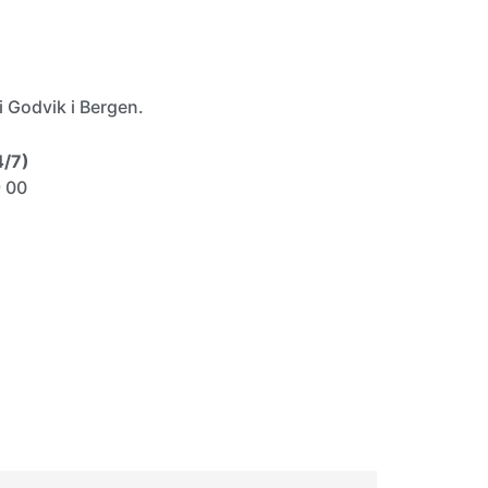
i Godvik i Bergen.
4/7)
9 00